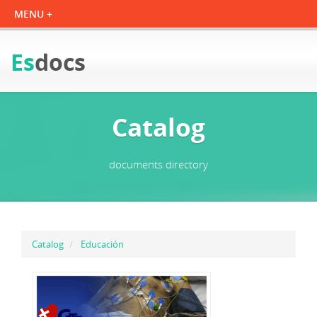
Es
docs
Catalog
documents directory
Catalog
Educación