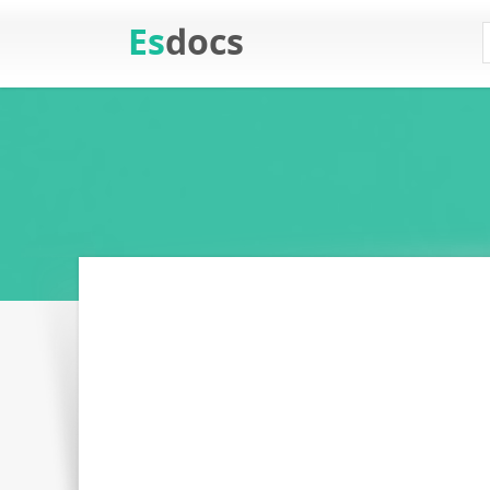
Es
docs