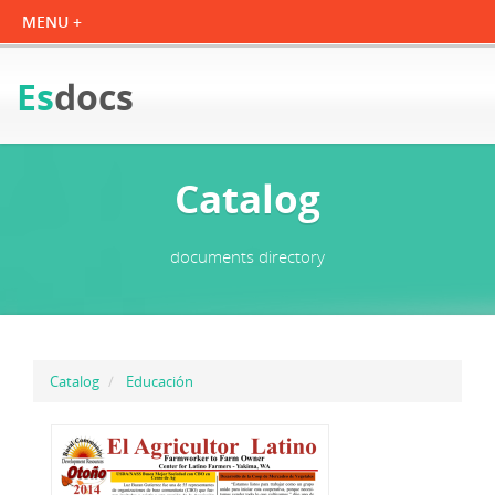
Es
docs
Catalog
documents directory
Catalog
Educación