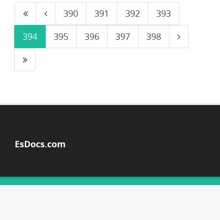
390
391
392
393
394
395
396
397
398
EsDocs.com
© Copyright 2026
ACERCA DE ESDOCS
DMCA / GDPR
ALERTAR