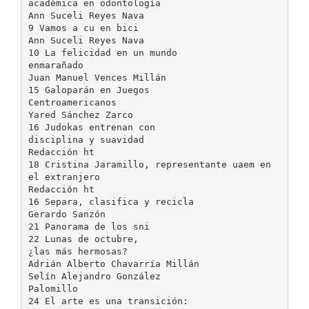
académica en odontología
Ann Suceli Reyes Nava
9 Vamos a cu en bici
Ann Suceli Reyes Nava
10 La felicidad en un mundo
enmarañado
Juan Manuel Vences Millán
15 Galoparán en Juegos
Centroamericanos
Yared Sánchez Zarco
16 Judokas entrenan con
disciplina y suavidad
Redacción ht
18 Cristina Jaramillo, representante uaem en
el extranjero
Redacción ht
16 Separa, clasifica y recicla
Gerardo Sanzón
21 Panorama de los sni
22 Lunas de octubre,
¿las más hermosas?
Adrián Alberto Chavarría Millán
Selín Alejandro González
Palomillo
24 El arte es una transición: