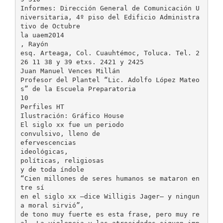
Informes: Dirección General de Comunicación U
niversitaria, 4º piso del Edificio Administra
tivo de Octubre
la uaem2014
, Rayón
esq. Arteaga, Col. Cuauhtémoc, Toluca. Tel. 2
26 11 38 y 39 etxs. 2421 y 2425
Juan Manuel Vences Millán
Profesor del Plantel “Lic. Adolfo López Mateo
s” de la Escuela Preparatoria
10
Perfiles HT
Ilustración: Gráfico House
El siglo xx fue un periodo
convulsivo, lleno de
efervescencias
ideológicas,
políticas, religiosas
y de toda índole
“Cien millones de seres humanos se mataron en
tre sí
en el siglo xx —dice Willigis Jager— y ningun
a moral sirvió”,
de tono muy fuerte es esta frase, pero muy re