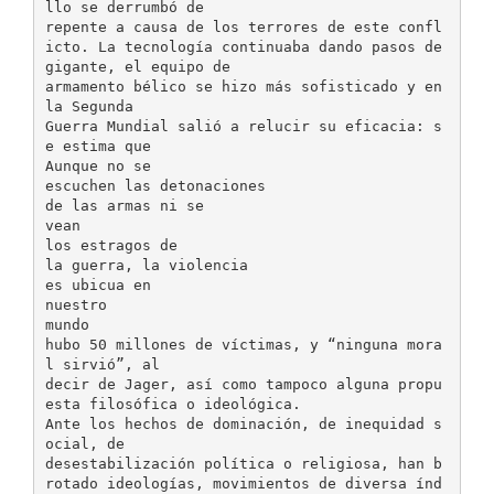
llo se derrumbó de
repente a causa de los terrores de este confl
icto. La tecnología continuaba dando pasos de
gigante, el equipo de
armamento bélico se hizo más sofisticado y en
la Segunda
Guerra Mundial salió a relucir su eficacia: s
e estima que
Aunque no se
escuchen las detonaciones
de las armas ni se
vean
los estragos de
la guerra, la violencia
es ubicua en
nuestro
mundo
hubo 50 millones de víctimas, y “ninguna mora
l sirvió”, al
decir de Jager, así como tampoco alguna propu
esta filosófica o ideológica.
Ante los hechos de dominación, de inequidad s
ocial, de
desestabilización política o religiosa, han b
rotado ideologías, movimientos de diversa índ