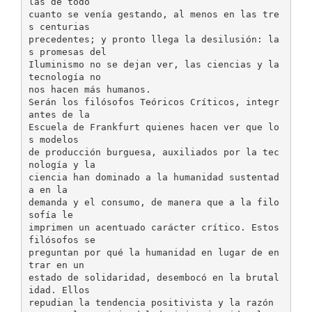
las de todo
cuanto se venía gestando, al menos en las tre
s centurias
precedentes; y pronto llega la desilusión: la
s promesas del
Iluminismo no se dejan ver, las ciencias y la
tecnología no
nos hacen más humanos.
Serán los filósofos Teóricos Críticos, integr
antes de la
Escuela de Frankfurt quienes hacen ver que lo
s modelos
de producción burguesa, auxiliados por la tec
nología y la
ciencia han dominado a la humanidad sustentad
a en la
demanda y el consumo, de manera que a la filo
sofía le
imprimen un acentuado carácter crítico. Estos
filósofos se
preguntan por qué la humanidad en lugar de en
trar en un
estado de solidaridad, desembocó en la brutal
idad. Ellos
repudian la tendencia positivista y la razón