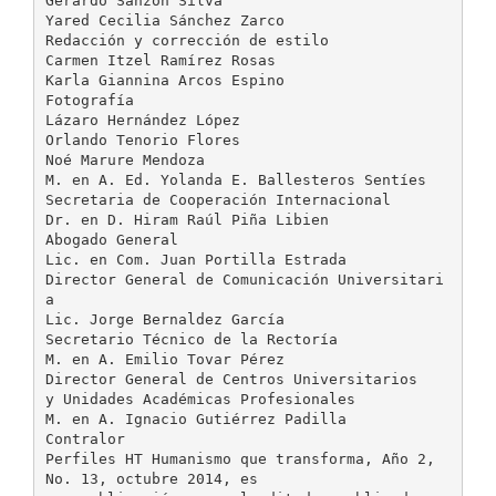
Gerardo Sanzón Silva
Yared Cecilia Sánchez Zarco
Redacción y corrección de estilo
Carmen Itzel Ramírez Rosas
Karla Giannina Arcos Espino
Fotografía
Lázaro Hernández López
Orlando Tenorio Flores
Noé Marure Mendoza
M. en A. Ed. Yolanda E. Ballesteros Sentíes
Secretaria de Cooperación Internacional
Dr. en D. Hiram Raúl Piña Libien
Abogado General
Lic. en Com. Juan Portilla Estrada
Director General de Comunicación Universitari
a
Lic. Jorge Bernaldez García
Secretario Técnico de la Rectoría
M. en A. Emilio Tovar Pérez
Director General de Centros Universitarios
y Unidades Académicas Profesionales
M. en A. Ignacio Gutiérrez Padilla
Contralor
Perfiles HT Humanismo que transforma, Año 2,
No. 13, octubre 2014, es