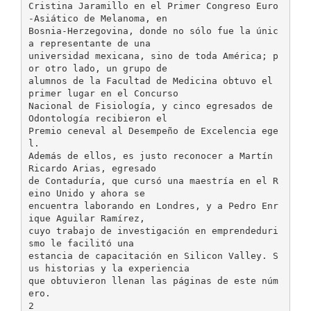
Cristina Jaramillo en el Primer Congreso Euro
-Asiático de Melanoma, en
Bosnia-Herzegovina, donde no sólo fue la únic
a representante de una
universidad mexicana, sino de toda América; p
or otro lado, un grupo de
alumnos de la Facultad de Medicina obtuvo el
primer lugar en el Concurso
Nacional de Fisiología, y cinco egresados de
Odontología recibieron el
Premio ceneval al Desempeño de Excelencia ege
l.
Además de ellos, es justo reconocer a Martín
Ricardo Arias, egresado
de Contaduría, que cursó una maestría en el R
eino Unido y ahora se
encuentra laborando en Londres, y a Pedro Enr
ique Aguilar Ramírez,
cuyo trabajo de investigación en emprendeduri
smo le facilitó una
estancia de capacitación en Silicon Valley. S
us historias y la experiencia
que obtuvieron llenan las páginas de este núm
ero.
2