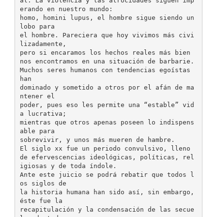
al. La violencia y las atrocidades siguen imp
erando en nuestro mundo:
homo, homini lupus, el hombre sigue siendo un
lobo para
el hombre. Pareciera que hoy vivimos más civi
lizadamente,
pero si encaramos los hechos reales más bien
nos encontramos en una situación de barbarie.
Muchos seres humanos con tendencias egoístas
han
dominado y sometido a otros por el afán de ma
ntener el
poder, pues eso les permite una “estable” vid
a lucrativa;
mientras que otros apenas poseen lo indispens
able para
sobrevivir, y unos más mueren de hambre.
El siglo xx fue un periodo convulsivo, lleno
de efervescencias ideológicas, políticas, rel
igiosas y de toda índole.
Ante este juicio se podrá rebatir que todos l
os siglos de
la historia humana han sido así, sin embargo,
éste fue la
recapitulación y la condensación de las secue