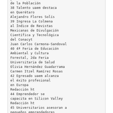
de la Población
38 Talento uaem destaca
en Querétaro
Alejandro Flores Solís
39 Ingresa La Colmena
al Índice de Revistas
Mexicanas de Divulgación
Científica y Tecnológica
del Conacyt
Juan Carlos Carmona-Sandoval
40 4ª Feria de Educación
Ambiental y Cultura
Forestal, 2da Feria
Universitaria de Salud
Olivia Hernández Guadarrama
Carmen Itzel Ramírez Rosas
42 Egresado uaem alcanza
el éxito profesional
en Europa
Redacción ht
44 Emprendedor se
capacita en Silicon Valley
Redacción ht
45 Universitarios asesoran a
pequeños emprendedores