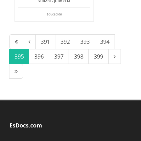
SUB-13F - JUDO CLM
Educación
391
392
393
394
395
396
397
398
399
EsDocs.com