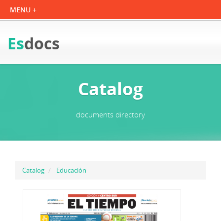
Es
docs
Catalog
documents directory
Catalog
Educación