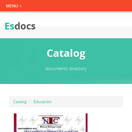
Es
docs
Catalog
documents directory
Catalog
Educación