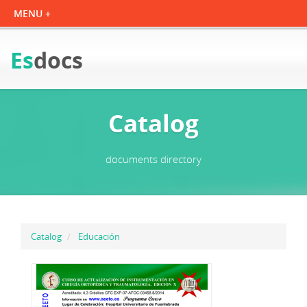
Es
docs
Catalog
documents directory
Catalog
Educación