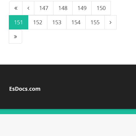
147
148
149
150
151
152
153
154
155
EsDocs.com
© Copyright 2026
ACERCA DE ESDOCS
DMCA / GDPR
ALERTAR