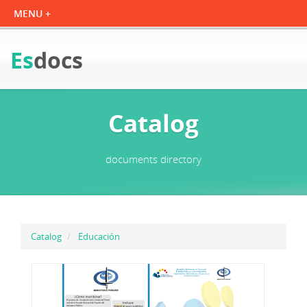
Es
docs
Catalog
documents directory
Catalog
Educación