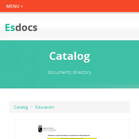
Es
docs
Catalog
documents directory
Catalog
Educación