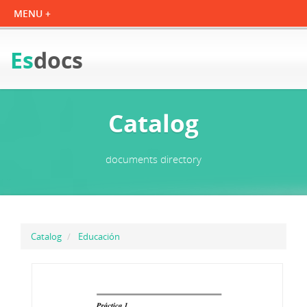
Es
docs
Catalog
documents directory
Catalog
Educación