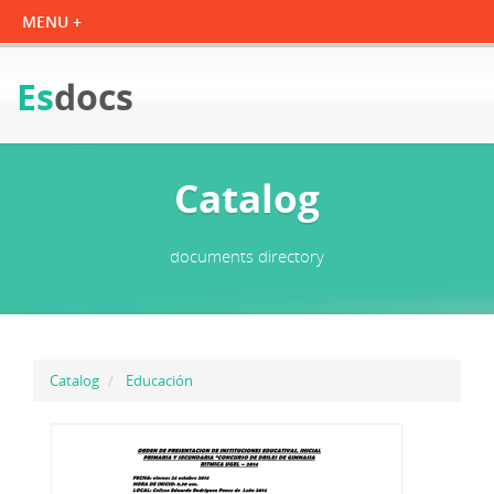
Es
docs
Catalog
documents directory
Catalog
Educación