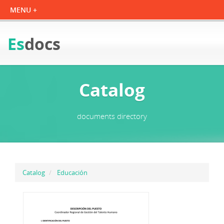
Es
docs
Catalog
documents directory
Catalog
Educación