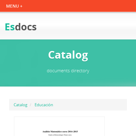
Es
docs
Catalog
documents directory
Catalog
Educación