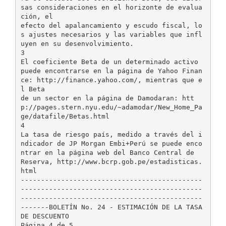
sas consideraciones en el horizonte de evalua
ción, el
efecto del apalancamiento y escudo fiscal, lo
s ajustes necesarios y las variables que infl
uyen en su desenvolvimiento.
3
El coeficiente Beta de un determinado activo
puede encontrarse en la página de Yahoo Finan
ce: http://finance.yahoo.com/, mientras que e
l Beta
de un sector en la página de Damodaran: htt
p://pages.stern.nyu.edu/~adamodar/New_Home_Pa
ge/datafile/Betas.html
4
La tasa de riesgo país, medido a través del i
ndicador de JP Morgan Embi+Perú se puede enco
ntrar en la página web del Banco Central de
Reserva, http://www.bcrp.gob.pe/estadisticas.
html
---------------------------------------------
---------------------------------------------
---------------------------------------------
-------BOLETÍN No. 24 - ESTIMACIÓN DE LA TASA
DE DESCUENTO
Página 4 de 5