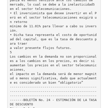
pañía es menos sensible ante los cambios de
mercado, lo cual se debe a la inelasticidad5
en el sector telecomunicaciones.
• El inversionista que desee invertir en el P
erú en el sector telecomunicaciones exigirá u
n retorno
mínimo de 11.01% para llevar a cabo su invers
ión.
• Dicha tasa representa el costo de oportunid
ad del capital, que es la tasa de descuento p
ara traer
a valor presente flujos futuros.
5
Los cambios en la demanda no son proporcional
es a los cambios en los precios, es decir si
aumentan los precios en el sector telecomunic
aciones,
el impacto en la demanda será de menor magnit
ud o menos significativa, dado que actualment
e es considerado un bien “obligatorio”
---------------------------------------------
---------------------------------------------
---------------------------------------------
-------BOLETÍN No. 24 - ESTIMACIÓN DE LA TASA
DE DESCUENTO