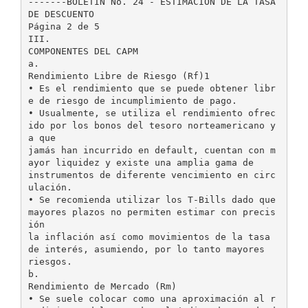
-------BOLETÍN No. 24 - ESTIMACIÓN DE LA TASA
DE DESCUENTO
Página 2 de 5
III.
COMPONENTES DEL CAPM
a.
Rendimiento Libre de Riesgo (Rf)1
• Es el rendimiento que se puede obtener libr
e de riesgo de incumplimiento de pago.
• Usualmente, se utiliza el rendimiento ofrec
ido por los bonos del tesoro norteamericano y
a que
jamás han incurrido en default, cuentan con m
ayor liquidez y existe una amplia gama de
instrumentos de diferente vencimiento en circ
ulación.
• Se recomienda utilizar los T-Bills dado que
mayores plazos no permiten estimar con precis
ión
la inflación así como movimientos de la tasa
de interés, asumiendo, por lo tanto mayores
riesgos.
b.
Rendimiento de Mercado (Rm)
• Se suele colocar como una aproximación al r