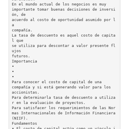
En el mundo actual de los negocios es muy
importante tomar buenas decisiones de inversi
ón, de
acuerdo al costo de oportunidad asumido por l
a
compañía.
La tasa de descuento es aquel costo de capita
l que
se utiliza para descontar a valor presente fl
ujos
futuros.
Importancia
•
•
•
Para conocer el costo de capital de una
compañía y si está generando valor para los
accionistas.
Para determinarla tasa de descuento a utiliza
r en la evaluación de proyectos.
Para satisfacer los requerimientos de las Nor
mas Internacionales de Información Financiera
(NIIF).
Fundamentos
• El costo de capital actúa como un vínculo i