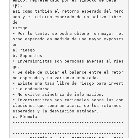
émico, representado por el símbolo de beta
(β),
así como también el retorno esperado del merc
ado y el retorno esperado de un activo libre
de
riesgo.
• Por lo tanto, se podrá obtener un mayor ret
orno esperado en medida de una mayor exposici
ón
al riesgo.
b. Supuestos
• Inversionistas son personas aversas al ries
go.
• Se debe de cuidar el balance entre el retor
no esperado y su varianza asociada.
• Existe una tasa libre de riesgo para invert
ir o endeudarse.
• No existe asimetría de información.
• Inversionistas son racionales sobre las con
clusiones que tomaran acerca de los retornos
esperados y la desviación estándar.
c. Fórmula
---------------------------------------------
---------------------------------------------
---------------------------------------------