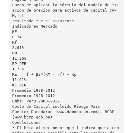
Luego de aplicar la fórmula del modelo de fij
ación de precios para activos de capital CAP
M, el
resultado fue el siguiente:
Indicadores Mercado
βE
0.74
Rf
3.61%
RM
11.26%
RP PER
1.73%
KE = rf + βE*(RM - rf) + Rp
11.01%
KE PER
Promedio 1928-2012
Promedio 1928-2012
Embi+ Perú 2008-2012
Costo de Capital incluido Riesgo País
Fuente: Damodaran (www.damodaran.com), BCRP
(www.bcrp.gob.pe)
Conclusiones
• El beta al ser menor que 1 indica quela com