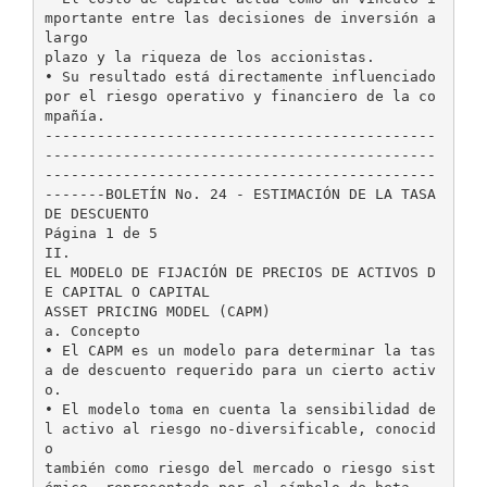
mportante entre las decisiones de inversión a
largo
plazo y la riqueza de los accionistas.
• Su resultado está directamente influenciado
por el riesgo operativo y financiero de la co
mpañía.
---------------------------------------------
---------------------------------------------
---------------------------------------------
-------BOLETÍN No. 24 - ESTIMACIÓN DE LA TASA
DE DESCUENTO
Página 1 de 5
II.
EL MODELO DE FIJACIÓN DE PRECIOS DE ACTIVOS D
E CAPITAL O CAPITAL
ASSET PRICING MODEL (CAPM)
a. Concepto
• El CAPM es un modelo para determinar la tas
a de descuento requerido para un cierto activ
o.
• El modelo toma en cuenta la sensibilidad de
l activo al riesgo no-diversificable, conocid
o
también como riesgo del mercado o riesgo sist