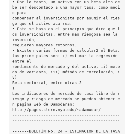
• Por lo tanto, un activo con un beta alto de
be ser descontado a una mayor tasa, como medi
o para
compensar al inversionista por asumir el ries
go que el activo acarrea.
• Esto se basa en el principio que dice que l
os inversionistas, entre más riesgosa sea la
inversión,
requieren mayores retornos.
• Existen varias formas de calcular2 el Beta,
las principales son: i) estimar la regresión
entre el
rendimiento de mercado y del activo, ii) méto
do de varianza, iii) método de correlación, i
v)
Beta sectorial, entre otras.3
1
Los indicadores de mercado de tasa libre de r
iesgo y riesgo de mercado se pueden obtener e
n página web de Damodaran:
http://pages.stern.nyu.edu/~adamodar/
---------------------------------------------
---------------------------------------------
---------------------------------------------
-------BOLETÍN No. 24 - ESTIMACIÓN DE LA TASA