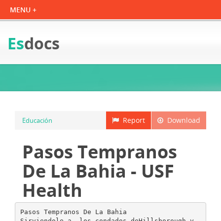
Es
docs
Report
Download
Educación
Pasos Tempranos
De La Bahia - USF
Health
Pasos Tempranos De La Bahia
Sirviendole a –los condados deHillsborough y