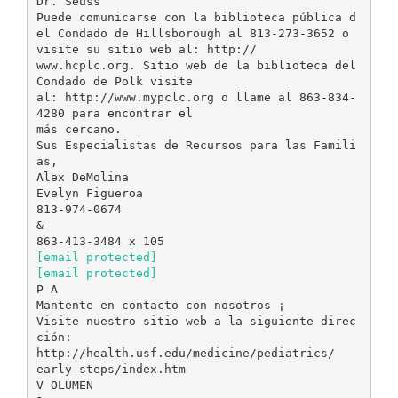
Dr. Seuss
Puede comunicarse con la biblioteca pública d
el Condado de Hillsborough al 813-273-3652 o
visite su sitio web al: http://
www.hcplc.org. Sitio web de la biblioteca del
Condado de Polk visite
al: http://www.mypclc.org o llame al 863-834-
4280 para encontrar el
más cercano.
Sus Especialistas de Recursos para las Famili
as,
Alex DeMolina
Evelyn Figueroa
813-974-0674
&
[email protected]
[email protected]
P A
Mantente en contacto con nosotros ¡
Visite nuestro sitio web a la siguiente direc
ción:
http://health.usf.edu/medicine/pediatrics/
early-steps/index.htm
V OLUMEN