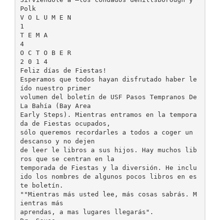
Polk
V O L U M E N
1
T E M A
4
O C T O B E R
2 0 1 4
Feliz días de Fiestas!
Esperamos que todos hayan disfrutado haber le
ído nuestro primer
volumen del boletín de USF Pasos Tempranos De
La Bahía (Bay Area
Early Steps). Mientras entramos en la tempora
da de Fiestas ocupados,
sólo queremos recordarles a todos a coger un
descanso y no dejen
de leer le libros a sus hijos. Hay muchos lib
ros que se centran en la
temporada de Fiestas y la diversión. He inclu
ido los nombres de algunos pocos libros en es
te boletín.
""Mientras más usted lee, más cosas sabrás. M
ientras más
aprendas, a mas lugares llegarás".