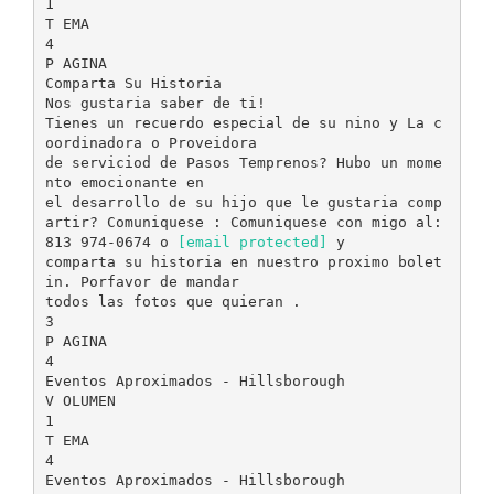
1
T EMA
4
P AGINA
Comparta Su Historia
Nos gustaria saber de ti!
Tienes un recuerdo especial de su nino y La c
oordinadora o Proveidora
de serviciod de Pasos Temprenos? Hubo un mome
nto emocionante en
el desarrollo de su hijo que le gustaria comp
artir? Comuniquese : Comuniquese con migo al:
813 974-0674 o
[email protected]
y
comparta su historia en nuestro proximo bolet
in. Porfavor de mandar
todos las fotos que quieran .
3
P AGINA
4
Eventos Aproximados - Hillsborough
V OLUMEN
1
T EMA
4
Eventos Aproximados - Hillsborough