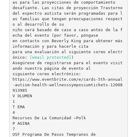
as para las proyecciones de comportamiento
desafiante. Las citas de proyección Trastorno
del espectro autista serán programadas para l
as familias que tengan preocupaciones respect
o al desarrollo de su
niño será basado de caso a caso antes de la f
echa del evento (por favor, póngase
en contacto con Beverly King para obtener más
información y para hacerle cita
para una evaluación al siguiente coreo electr
ónico:
[email protected]
)
Asegúrese de registrarse para el evento visit
ando nuestra página de evento al
siguiente coreo electrónico:
https://www.eventbrite.com/e/cards-5th-annual
-autism-health-wellnesssymposiumtickets-12008
913985
V OLUMEN
1
T EMA
4
Recursos De La Comunidad –Polk
P AGINA
7
USF Programa De Pasos Tempranos de