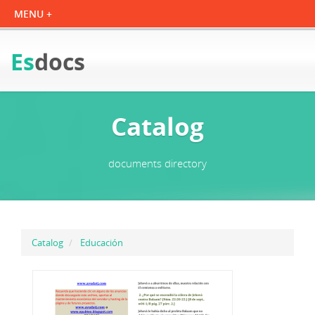
Es
docs
Catalog
documents directory
Catalog
Educación