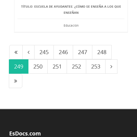
TÍTULO: ESCUELA DE AYUDANTES: ¿CÓMO SE ENSEÑA A LOS QUE
ENSEÑAN
Educación
245
246
247
248
249
250
251
252
253
EsDocs.com