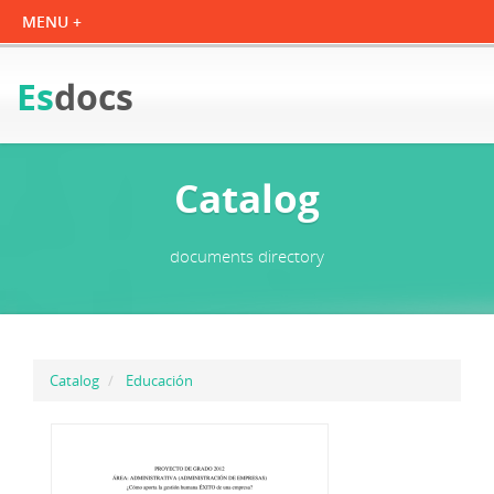
Es
docs
Catalog
documents directory
Catalog
Educación