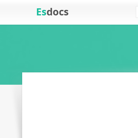
Es
docs