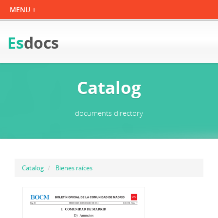
Es
docs
Catalog
documents directory
Catalog
Bienes raíces