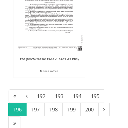
PDF (BOCM-20150115-68 -1 PÁGS -75 KBS)
Bienes raíces
192
193
194
195
196
197
198
199
200