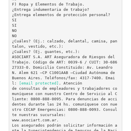
F) Ropa y Elementos de Trabajo.
¿Entrega indumentaria de trabajo?
¿Entrega elementos de protección personal?
SI
SI
NO
NO
¿Cuáles? (Ej.: calzado, delantal, camisa, pan
talon, vestido, etc.):
¿Cuáles? (Ej. guantes, etc.):
ASOCIART S.A. ART Aseguradora de Riesgos del
Trabajo. Código de ART: 0039-6 / CUIT: 30-686
27333-0. Domicilio Constituido: Av. Leandro
N. Alem 621 –CP C1001AAB –Ciudad Autónoma de
Buenos Aires. Teléfonos/fax: 4317-7400. Emai
l:
[email protected]
. Atención
de consultas de empleadores y trabajadores co
muníquese con nuestro Centro de Servicio al C
liente: 0800-888-0095. Para denuncias de acci
dentes durante las 24 hs. comuníquese con nue
stro CECAP Emergencias: 0800-888-0093. Consul
te nuestras sucursales:
www.asociart.com.ar.
Los asegurados podrán solicitar información a
nte la Superintendencia de Seguros de la Naci