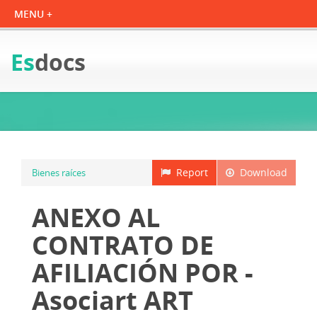
Es
docs
Report
Download
Bienes raíces
ANEXO AL
CONTRATO DE
AFILIACIÓN POR -
Asociart ART