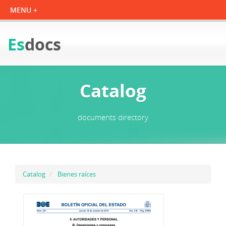
Es
docs
Catalog
documents directory
Catalog
Bienes raíces