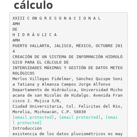
cálculo
XXIII C ON G R E S O N A C I O N A L
AMH
DE
H I D R Á U LI C A
AMH
PUERTO VALLARTA, JALISCO, MÉXICO, OCTUBRE 201
4
CREACIÓN DE UN SISTEMA DE INFORMACIÓN HIDROLÓ
GICO PARA EL CÁLCULO DE
INTENSIDADES MÁXIMAS Y GESTIÓN DE DATOS METEO
ROLÓGICOS
Merlos Villegas Fidelmar, Sánchez Quispe Soni
a Tatiana y Almanza Campos Jorge Alfonso
Departamento de Hidráulica, Universidad Micho
acana de san Nicolás de Hidalgo. Avenida Fran
cisco J. Mujica S/N,
Ciudad Universitaria, Col. Felicitas del Río,
[email protected]
,
[email protected]
,
[emai
l protected]