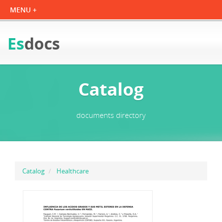
Es
docs
Catalog
documents directory
Catalog
Healthcare