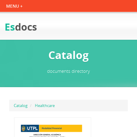
Es
docs
Catalog
documents directory
Catalog
Healthcare