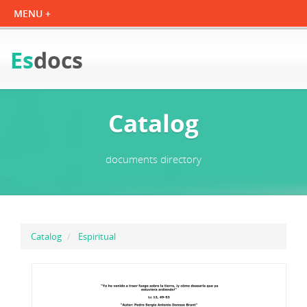
Es
docs
Catalog
documents directory
Catalog
Espiritual