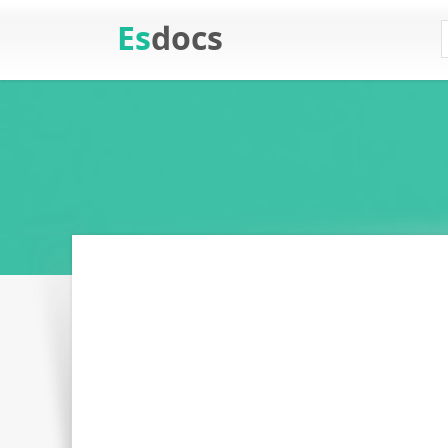
Es
docs