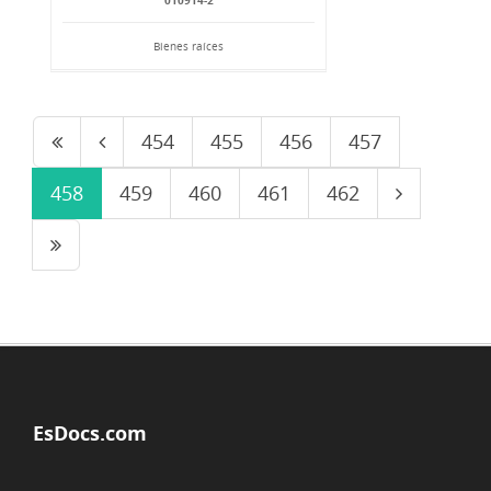
010914-2
Bienes raíces
454
455
456
457
458
459
460
461
462
EsDocs.com