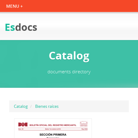
Es
docs
Catalog
documents directory
Catalog
Bienes raíces