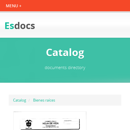
Es
docs
Catalog
documents directory
Catalog
Bienes raíces