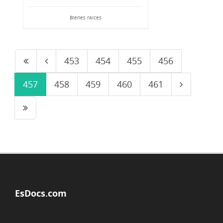
Bienes raíces
453
454
455
456
457
458
459
460
461
EsDocs.com