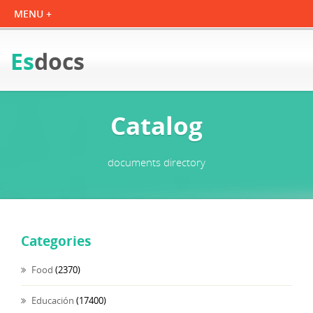
Es
docs
Catalog
documents directory
Categories
Food
(2370)
Educación
(17400)