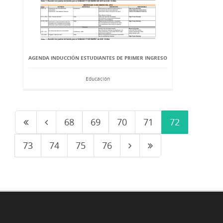
AGENDA INDUCCIÓN ESTUDIANTES DE PRIMER INGRESO
Educación
68
69
70
71
72
73
74
75
76