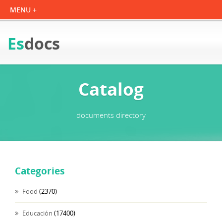
Es
docs
Catalog
documents directory
Categories
Food
(2370)
Educación
(17400)