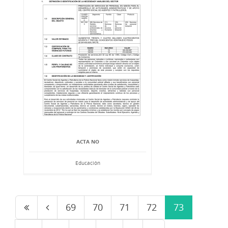
ACTA NO
Educación
69
70
71
72
73