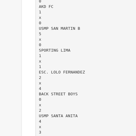
0
AKD FC
1
x
0
USMP SAN MARTIN B
5
x
0
SPORTING LIMA
1
x
1
ESC. LOLO FERNANDEZ
2
x
4
BACK STREET BOYS
0
x
2
USMP SANTA ANITA
4
x
3