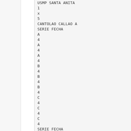
USMP SANTA ANITA
1
x
5
CANTOLAO CALLAO A
SERIE FECHA
A
4
A
4
A
4
B
4
B
4
B
4
C
4
C
4
C
4
SERIE FECHA