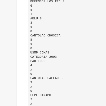
DEFENSOR LOS FICUS
6
x
1
AELU B
3
x
0
CANTOLAO CHOSICA
5
x
0
USMP COMAS
CATEGORIA 2003
PARTIDOS
4
x
0
CANTOLAO CALLAO B
3
x
0
CFPF DINAMO
7
x