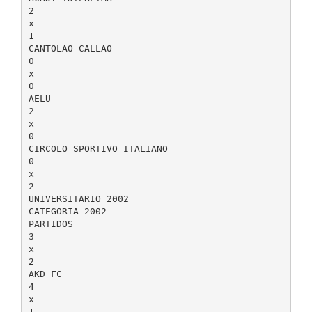
2
x
1
CANTOLAO CALLAO
0
x
0
AELU
2
x
0
CIRCOLO SPORTIVO ITALIANO
0
x
2
UNIVERSITARIO 2002
CATEGORIA 2002
PARTIDOS
3
x
2
AKD FC
4
x
1