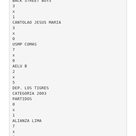
BACK STREET BOYS
3
x
1
CANTOLAO JESUS MARIA
3
x
0
USMP COMAS
7
x
0
AELU B
2
x
5
DEP. LOS TIGRES
CATEGORIA 2003
PARTIDOS
0
x
1
ALIANZA LIMA
7
x