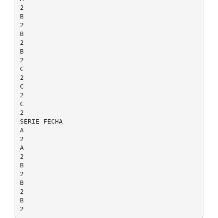
2
B
2
B
2
B
2
C
2
C
2
C
2
SERIE FECHA
A
2
A
2
B
2
B
2
B