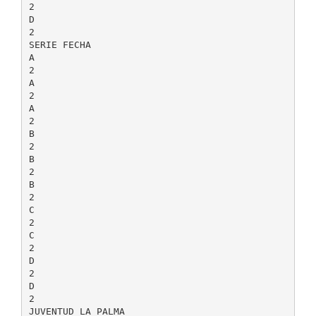
2
D
2
SERIE FECHA
A
2
A
2
A
2
B
2
B
2
B
2
C
2
C
2
D
2
D
2
JUVENTUD LA PALMA