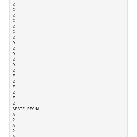
2
C
2
C
2
C
2
D
2
D
2
D
2
E
2
E
2
E
2
SERIE FECHA
A
2
A
2
A