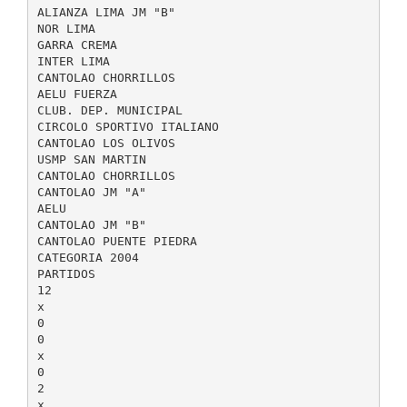
ALIANZA LIMA JM "B"
NOR LIMA
GARRA CREMA
INTER LIMA
CANTOLAO CHORRILLOS
AELU FUERZA
CLUB. DEP. MUNICIPAL
CIRCOLO SPORTIVO ITALIANO
CANTOLAO LOS OLIVOS
USMP SAN MARTIN
CANTOLAO CHORRILLOS
CANTOLAO JM "A"
AELU
CANTOLAO JM "B"
CANTOLAO PUENTE PIEDRA
CATEGORIA 2004
PARTIDOS
12
x
0
0
x
0
2
x