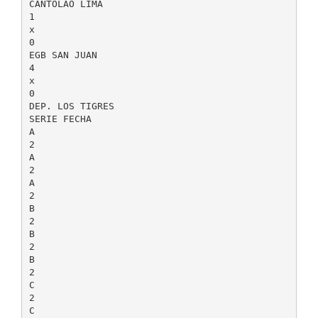
CANTOLAO LIMA
1
x
0
EGB SAN JUAN
4
x
0
DEP. LOS TIGRES
SERIE FECHA
A
2
A
2
A
2
B
2
B
2
B
2
C
2
C