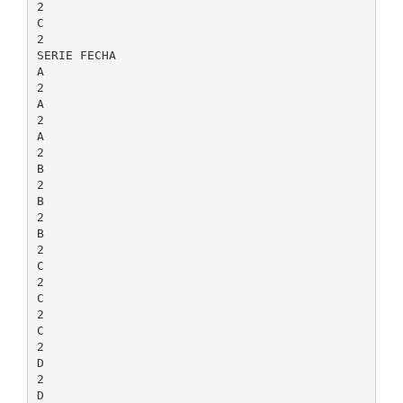
2
C
2
SERIE FECHA
A
2
A
2
A
2
B
2
B
2
B
2
C
2
C
2
C
2
D
2
D