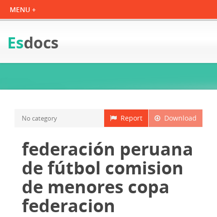
Es
docs
Report
Download
No category
federación peruana
de fútbol comision
de menores copa
federacion