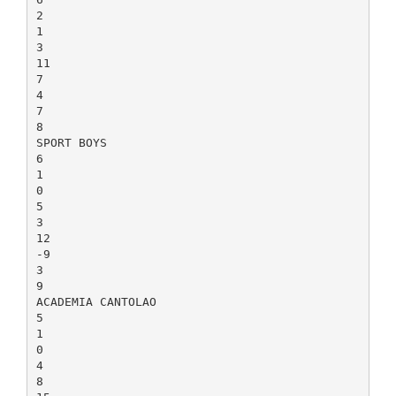
2
1
3
11
7
4
7
8
SPORT BOYS
6
1
0
5
3
12
-9
3
9
ACADEMIA CANTOLAO
5
1
0
4
8