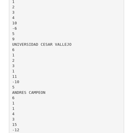
1
2
3
4
10
-6
5
9
UNIVERSIDAD CESAR VALLEJO
6
1
2
3
1
11
-10
5
ANDRES CAMPEON
6
1
1
4
3
15
-12