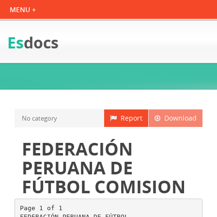
Es
docs
Report
Download
No category
FEDERACIÓN
PERUANA DE
FÚTBOL COMISION
Page 1 of 1
FEDERACIÓN PERUANA DE FÚTBOL