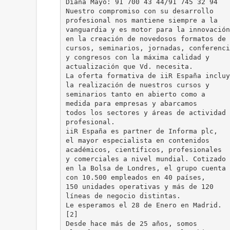
Diana Mayo: 91 700 43 44/91 745 32 94
Nuestro compromiso con su desarrollo
profesional nos mantiene siempre a la
vanguardia y es motor para la innovación
en la creación de novedosos formatos de
cursos, seminarios, jornadas, conferenci
y congresos con la máxima calidad y
actualización que Vd. necesita.
La oferta formativa de iiR España incluy
la realización de nuestros cursos y
seminarios tanto en abierto como a
medida para empresas y abarcamos
todos los sectores y áreas de actividad
profesional.
iiR España es partner de Informa plc,
el mayor especialista en contenidos
académicos, científicos, profesionales
y comerciales a nivel mundial. Cotizado
en la Bolsa de Londres, el grupo cuenta
con 10.500 empleados en 40 países,
150 unidades operativas y más de 120
líneas de negocio distintas.
Le esperamos el 28 de Enero en Madrid.
[2]
Desde hace más de 25 años, somos