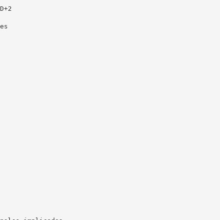
D+2
es