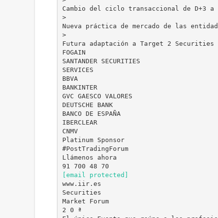
Cambio del ciclo transaccional de D+3 a 
>
Nueva práctica de mercado de las entidad
>
Futura adaptación a Target 2 Securities
FOGAIN
SANTANDER SECURITIES
SERVICES
BBVA
BANKINTER
GVC GAESCO VALORES
DEUTSCHE BANK
BANCO DE ESPAÑA
IBERCLEAR
CNMV
Platinum Sponsor
#PostTradingForum
Llámenos ahora
[email protected]
www.iir.es
Securities
Market Forum
2 0 ª