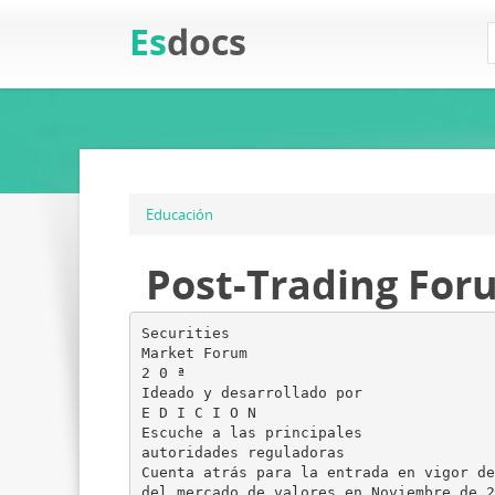
Es
docs
Educación
Post-Trading Foru
Securities
Market Forum
2 0 ª
Ideado y desarrollado por
E D I C I O N
Escuche a las principales
autoridades reguladoras
Cuenta atrás para la entrada en vigor de
del mercado de valores en Noviembre de 2