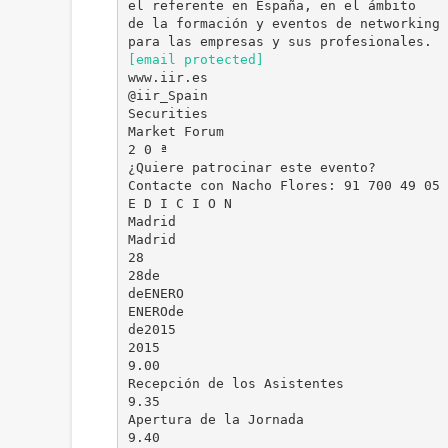
el referente en España, en el ámbito
de la formación y eventos de networking
[email protected]
www.iir.es
@iir_Spain
Securities
Market Forum
2 0 ª
¿Quiere patrocinar este evento?
Contacte con Nacho Flores: 91 700 49 05
E D I C I O N
Madrid
Madrid
28
28de
deENERO
ENEROde
de2015
2015
9.00
Recepción de los Asistentes
9.35
Apertura de la Jornada
9.40