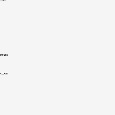
emas
ción