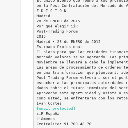
El único Evento que reúne a los profesio
en la Post-Contratación del Mercado de V
E D I C I O N
Madrid
28 de ENERO de 2015
Por qué elegir iiR
Post-Trading Forum
2015
Madrid • 28 de ENERO de 2015
Estimado Profesional
El plazo para que las entidades financie
mercado valores se va agotando. Las prim
Noviembre se llevará a cabo la implement
Las áreas de procesamiento de órdenes te
en una transformación que planteará, ade
Post Trading Forum volverá a ser el punt
escuchar a las principales autoridades r
dudas sobre el futuro inmediato del sect
Aproveche esta oportunidad y asista a es
como usted, se enfrentarán con los retos
[email protected]
iiR España
Llámenos:
Centralita: 91 700 48 70