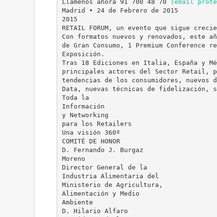
Llámenos ahora 91 700 48 70
[email prote
Madrid • 24 de Febrero de 2015
2015
RETAIL FORUM, un evento que sigue crecie
Con formatos nuevos y renovados, este añ
de Gran Consumo, 1 Premium Conference re
Exposición.
Tras 18 Ediciones en Italia, España y Mé
principales actores del Sector Retail, p
tendencias de los consumidores, nuevos d
Data, nuevas técnicas de fidelización, s
Toda la
Información
y Networking
para los Retailers
Una visión 360º
COMITÉ DE HONOR
D. Fernando J. Burgaz
Moreno
Director General de la
Industria Alimentaria del
Ministerio de Agricultura,
Alimentación y Medio
Ambiente
D. Hilario Alfaro