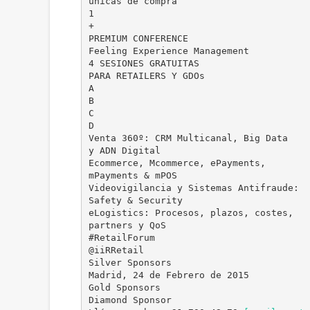
únicas de compra
1
+
PREMIUM CONFERENCE
Feeling Experience Management
4 SESIONES GRATUITAS
PARA RETAILERS Y GDOs
A
B
C
D
Venta 360º: CRM Multicanal, Big Data
y ADN Digital
Ecommerce, Mcommerce, ePayments,
mPayments & mPOS
Videovigilancia y Sistemas Antifraude:
Safety & Security
eLogistics: Procesos, plazos, costes,
partners y QoS
#RetailForum
@iiRRetail
Silver Sponsors
Madrid, 24 de Febrero de 2015
Gold Sponsors
Diamond Sponsor