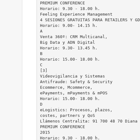
PREMIUM CONFERENCE
Horario: 9.30 - 18.00 h.
Feeling Experience Management
4 SESIONES GRATUITAS PARA RETAILERS Y GD
Horario: 9.00- 14.15 h.
A
Venta 360º: CRM Multicanal,
Big Data y ADN Digital
Horario: 9.30- 13.45 h.
B
Horario: 15.00- 18.00 h.
C
[3]
Videovigilancia y Sistemas
Antifraude: Safety & Security
Ecommerce, Mcommerce,
ePayments, mPayments & mPOS
Horario: 15.00- 18.00 h.
D
eLogistics: Procesos, plazos,
costes, partners y QoS
Llámenos Centralita: 91 700 48 70 Diana
PREMIUM CONFERENCE
2015
Horario: 9.30 - 18.00 h.