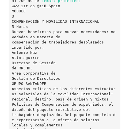
91 700 49 15
[email protected]
www.iir.es @iiR_Spain
MÓDULO
3
COMPENSACIÓN Y MOVILIDAD INTERNACIONAL
5 Horas
Nuevos beneficios para nuevas necesidades: no
vedades en materia de
compensación de trabajadores desplazados
Impartido por:
Antonio Naz
Altolaguirre
Director de Gestión
de RR.HH.
Área Corporativa de
Gestión de Directivos
GRUPO SANTANDER
Aspectos críticos de las diferentes estructur
as salariales de la Movilidad Internacional:
regional, destino, país de origen y mixtos
Políticas de Compensación de expatriados: el
diseño del paquete retributivo del
trabajador desplazado. Del paquete completo d
e expatriación a la oferta de salarios
locales y complementos