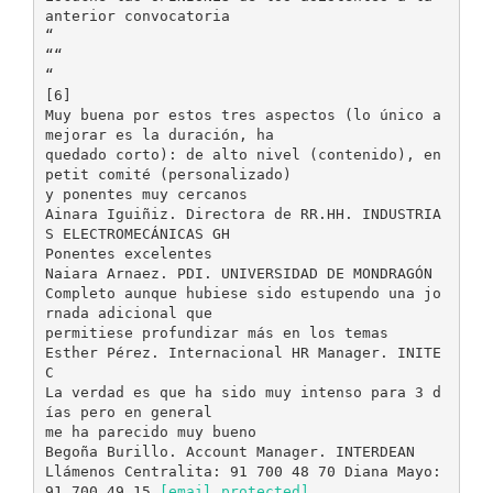
anterior convocatoria
“
““
“
[6]
Muy buena por estos tres aspectos (lo único a
mejorar es la duración, ha
quedado corto): de alto nivel (contenido), en
petit comité (personalizado)
y ponentes muy cercanos
Ainara Iguiñiz. Directora de RR.HH. INDUSTRIA
S ELECTROMECÁNICAS GH
Ponentes excelentes
Naiara Arnaez. PDI. UNIVERSIDAD DE MONDRAGÓN
Completo aunque hubiese sido estupendo una jo
rnada adicional que
permitiese profundizar más en los temas
Esther Pérez. Internacional HR Manager. INITE
C
La verdad es que ha sido muy intenso para 3 d
ías pero en general
me ha parecido muy bueno
Begoña Burillo. Account Manager. INTERDEAN
Llámenos Centralita: 91 700 48 70 Diana Mayo:
91 700 49 15
[email protected]