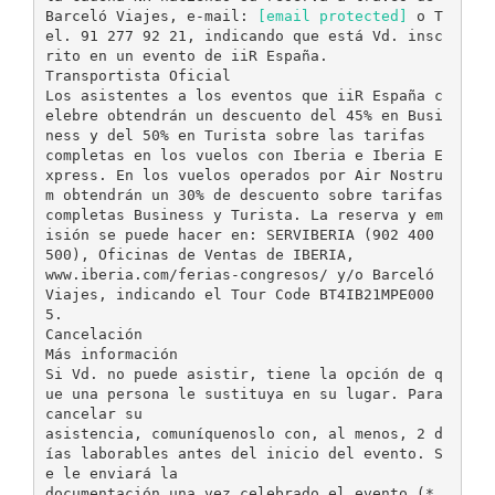
Barceló Viajes, e-mail:
[email protected]
o T
el. 91 277 92 21, indicando que está Vd. insc
rito en un evento de iiR España.
Transportista Oficial
Los asistentes a los eventos que iiR España c
elebre obtendrán un descuento del 45% en Busi
ness y del 50% en Turista sobre las tarifas
completas en los vuelos con Iberia e Iberia E
xpress. En los vuelos operados por Air Nostru
m obtendrán un 30% de descuento sobre tarifas
completas Business y Turista. La reserva y em
isión se puede hacer en: SERVIBERIA (902 400
500), Oficinas de Ventas de IBERIA,
www.iberia.com/ferias-congresos/ y/o Barceló
Viajes, indicando el Tour Code BT4IB21MPE000
5.
Cancelación
Más información
Si Vd. no puede asistir, tiene la opción de q
ue una persona le sustituya en su lugar. Para
cancelar su
asistencia, comuníquenoslo con, al menos, 2 d
ías laborables antes del inicio del evento. S
e le enviará la
documentación una vez celebrado el evento (*