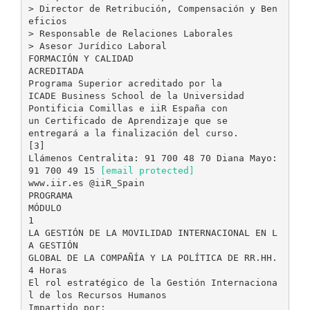
> Director de Retribución, Compensación y Ben
eficios
> Responsable de Relaciones Laborales
> Asesor Jurídico Laboral
FORMACIÓN Y CALIDAD
ACREDITADA
Programa Superior acreditado por la
ICADE Business School de la Universidad
Pontificia Comillas e iiR España con
un Certificado de Aprendizaje que se
entregará a la finalización del curso.
[3]
Llámenos Centralita: 91 700 48 70 Diana Mayo:
91 700 49 15
[email protected]
www.iir.es @iiR_Spain
PROGRAMA
MÓDULO
1
LA GESTIÓN DE LA MOVILIDAD INTERNACIONAL EN L
A GESTIÓN
GLOBAL DE LA COMPAÑÍA Y LA POLÍTICA DE RR.HH.
4 Horas
El rol estratégico de la Gestión Internaciona
l de los Recursos Humanos
Impartido por: