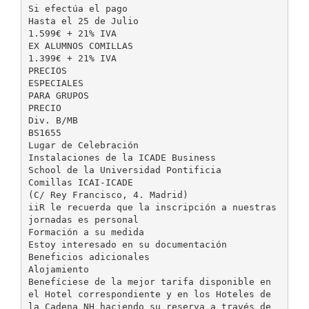
Si efectúa el pago
Hasta el 25 de Julio
1.599€ + 21% IVA
EX ALUMNOS COMILLAS
1.399€ + 21% IVA
PRECIOS
ESPECIALES
PARA GRUPOS
PRECIO
Div. B/MB
BS1655
Lugar de Celebración
Instalaciones de la ICADE Business
School de la Universidad Pontificia
Comillas ICAI-ICADE
(C/ Rey Francisco, 4. Madrid)
iiR le recuerda que la inscripción a nuestras
jornadas es personal
Formación a su medida
Estoy interesado en su documentación
Beneficios adicionales
Alojamiento
Benefíciese de la mejor tarifa disponible en
el Hotel correspondiente y en los Hoteles de
la Cadena NH haciendo su reserva a través de