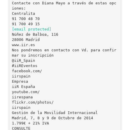
Contacte con Diana Mayo a través de estas opc
iones:
Centralita
91 700 48 70
[email protected]
Núñez de Balboa, 116
28006 Madrid
www.iir.es
Nos pondremos en contacto con Vd. para confir
mar su inscripción
@iiR_Spain
#iiREventos
facebook.com/
iirspain
Empresa
iiR España
youtube.com/
iirespana
flickr.com/photos/
iirspain
Gestión de la Movilidad Internacional
Madrid, 7, 8 y 9 de Octubre de 2014
1.799€ + 21% IVA
CONSULTE