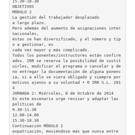
15.30-18.30
OBJETIVOS
MÓDULO 2
La gestión del trabajador desplazado
a largo plazo.
Pero además del aumento de asignaciones inter
nacionales,
éstas se han diversificado, y el número y tip
o a gestionar, es
cada vez mayor y más complicado.
Todos los ponentes/instructores están confirm
ados. IRR se reserva la posibilidad de sustit
uirles, modificar el programa o cancelar y de
no entregar la documentación de alguna ponenc
ia, si a ello se viera obligado y siempre por
motivos ajenos a su voluntad • © IRR S.L. 201
4
JORNADA 2: Miércoles, 8 de Octubre de 2014
En este escenario urge revisar y adaptar las
políticas de
9.30-11.30
12.00-14.00
15.30-18.30
Continuación MÓDULO 2
expatriación, moviéndose más que nunca entre