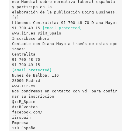
nco Mundial sobre normativa laboral española
y participa en la
elaboración de la publicación Doing Business.
[7]
Llámenos Centralita: 91 700 48 70 Diana Mayo:
91 700 49 15
[email protected]
www.iir.es @iiR_Spain
Inscríbase ahora
Contacte con Diana Mayo a través de estas opc
iones:
Centralita
91 700 48 70
[email protected]
Núñez de Balboa, 116
28006 Madrid
www.iir.es
Nos pondremos en contacto con Vd. para confir
mar su inscripción
@iiR_Spain
#iiREventos
facebook.com/
iirspain
Empresa
iiR España