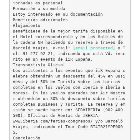
jornadas es personal
Formación a su medida
Estoy interesado en su documentación
Beneficios adicionales
Alojamiento
Benefíciese de la mejor tarifa disponible en
el Hotel correspondiente y en los Hoteles de
la Cadena NH haciendo su reserva a través de
Barceló Viajes, e-mail:
[email protected]
o T
el. 91 277 92 21, indicando que está Vd. insc
rito en un evento de iiR España.
Transportista Oficial
Los asistentes a los eventos que iiR España c
elebre obtendrán un descuento del 45% en Busi
ness y del 50% en Turista sobre las tarifas
completas en los vuelos con Iberia e Iberia E
xpress. En los vuelos operados por Air Nostru
m obtendrán un 30% de descuento sobre tarifas
completas Business y Turista. La reserva y em
isión se puede hacer en: SERVIBERIA (902 400
500), Oficinas de Ventas de IBERIA,
www.iberia.com/ferias-congresos/ y/o Barceló
Viajes, indicando el Tour Code BT4IB21MPE000
5.
Cancelación