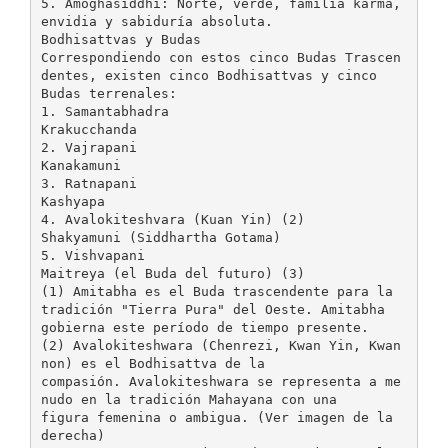
5. Amoghasiddhi: Norte, verde, familia karma,
envidia y sabiduría absoluta.
Bodhisattvas y Budas
Correspondiendo con estos cinco Budas Trascen
dentes, existen cinco Bodhisattvas y cinco
Budas terrenales:
1. Samantabhadra
Krakucchanda
2. Vajrapani
Kanakamuni
3. Ratnapani
Kashyapa
4. Avalokiteshvara (Kuan Yin) (2)
Shakyamuni (Siddhartha Gotama)
5. Vishvapani
Maitreya (el Buda del futuro) (3)
(1) Amitabha es el Buda trascendente para la
tradición "Tierra Pura" del Oeste. Amitabha
gobierna este período de tiempo presente.
(2) Avalokiteshwara (Chenrezi, Kwan Yin, Kwan
non) es el Bodhisattva de la
compasión. Avalokiteshwara se representa a me
nudo en la tradición Mahayana con una
figura femenina o ambigua. (Ver imagen de la
derecha)