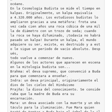
océano.
En la Cosmología Budista se mide el tiempo en
kalpas. Originalmente, un kalpa equivalía
a 4.320.000 años. Los estudiosos budistas lo
ampliaron gracias a una metáfora: frota una
vez cada cien años una roca cúbica de una mil
la de diámetro con un trozo de seda; cuando
la roca se haya difuminado, ¡todavía no habrá
pasado un kalpa! Durante un kalpa, el mundo
adquiere su ser, existe, es destruido y a est
o le sigue un período de vacío absoluto. Desp
ués,
todo vuelve a comenzar de nuevo.
Algunos de los actores que aparecen en escena
en la mitología budista son...
Brahma: el deva supremo, que convenció a Buda
para que comenzara a enseñar.
Indra: un deva principal, originariamente el
dios de los cielos del Hinduismo
Prajña: la diosa del conocimiento. Se conside
raba que la madre de Buda era su
encarnación.
Mara: un deva asociado con la muerte y un obs
táculo para la iluminación. Fue Mara quien
trató de tentar a Buda bajo el árbol de la il