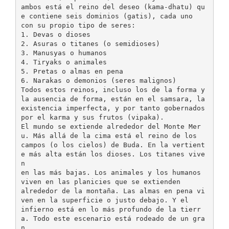
ambos está el reino del deseo (kama-dhatu) qu
e contiene seis dominios (gatis), cada uno
con su propio tipo de seres:
1. Devas o dioses
2. Asuras o titanes (o semidioses)
3. Manusyas o humanos
4. Tiryaks o animales
5. Pretas o almas en pena
6. Narakas o demonios (seres malignos)
Todos estos reinos, incluso los de la forma y
la ausencia de forma, están en el samsara, la
existencia imperfecta, y por tanto gobernados
por el karma y sus frutos (vipaka).
El mundo se extiende alrededor del Monte Mer
u. Más allá de la cima está el reino de los
campos (o los cielos) de Buda. En la vertient
e más alta están los dioses. Los titanes vive
n
en las más bajas. Los animales y los humanos
viven en las planicies que se extienden
alrededor de la montaña. Las almas en pena vi
ven en la superficie o justo debajo. Y el
infierno está en lo más profundo de la tierr
a. Todo este escenario está rodeado de un gra
n