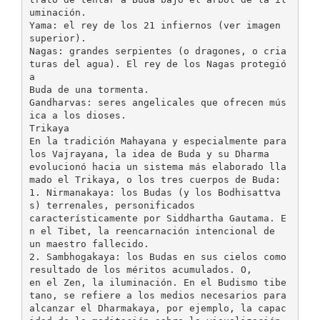
uminación.
Yama: el rey de los 21 infiernos (ver imagen
superior).
Nagas: grandes serpientes (o dragones, o cria
turas del agua). El rey de los Nagas protegió
a
Buda de una tormenta.
Gandharvas: seres angelicales que ofrecen mús
ica a los dioses.
Trikaya
En la tradición Mahayana y especialmente para
los Vajrayana, la idea de Buda y su Dharma
evolucionó hacia un sistema más elaborado lla
mado el Trikaya, o los tres cuerpos de Buda:
1. Nirmanakaya: los Budas (y los Bodhisattva
s) terrenales, personificados
característicamente por Siddhartha Gautama. E
n el Tibet, la reencarnación intencional de
un maestro fallecido.
2. Sambhogakaya: los Budas en sus cielos como
resultado de los méritos acumulados. O,
en el Zen, la iluminación. En el Budismo tibe
tano, se refiere a los medios necesarios para
alcanzar el Dharmakaya, por ejemplo, la capac