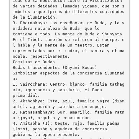
idad de la meditación sobre la visualización
de varias deidades llamadas yidams, que son s
ímbolos arquetípicos de diferentes cualidades
de la iluminación.
3. Dharmakaya: las enseñanzas de Buda, y la v
erdadera naturaleza de Buda, que lo
contiene a todo. La mente de Buda o Shunyata.
En el Tibet, también se refieren al cuerpo, e
l habla y la mente de un maestro. Están
representados por el mudra, el mantra y el ma
ndala, respectivamente.
Familias de Budas
Budas trascendentes (Dhyani Budas)
Simbolizan aspectos de la conciencia iluminad
a:
1. Vairochana: Centro, blanco, familia tathag
ata, ignorancia y sabiduría, el Buda
primordial.
2. Akshobhya: Este, azul, familia vajra (diam
ante), agresión y sabiduría en espejo.
3. Ratnasambhava: Sur, amarillo, familia ratn
a (joya), orgullo y ecuanimidad.
4. Amitabha (1): Oeste, rojo, familia padma
(loto), pasión y agudeza de conciencia,
gobierna la época presente.