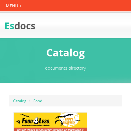
Es
docs
Catalog
documents directory
Catalog
Food