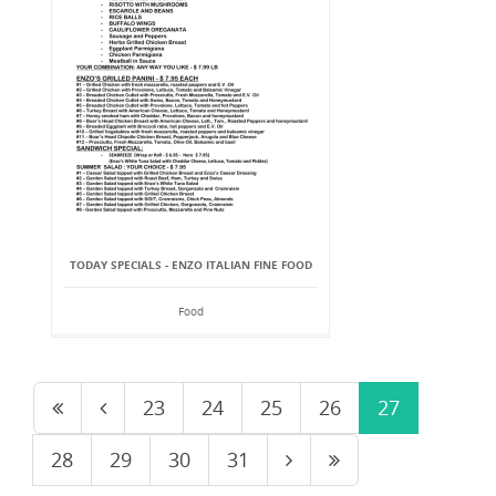
TODAY SPECIALS - ENZO ITALIAN FINE FOOD
Food
23
24
25
26
27
28
29
30
31