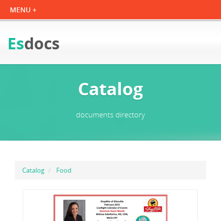
Es
docs
Catalog
documents directory
Catalog
Food