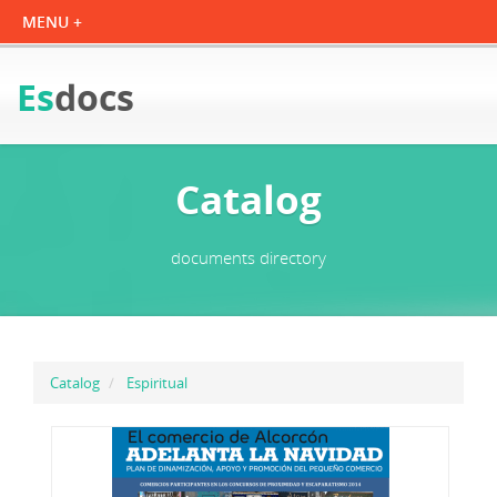
Es
docs
Catalog
documents directory
Catalog
Espiritual