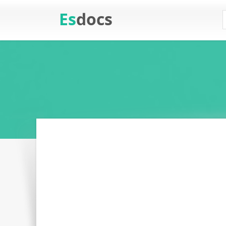
Es
docs