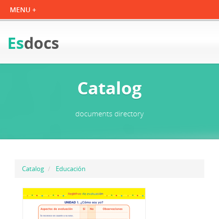
Es
docs
Catalog
documents directory
Catalog
Educación