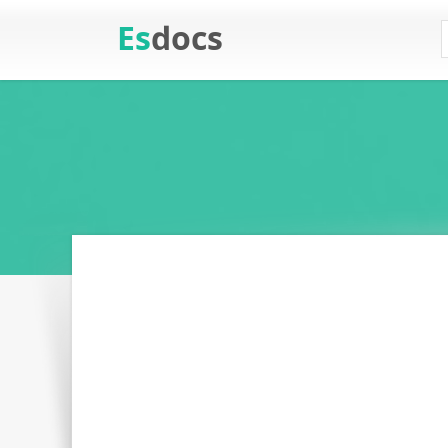
Es
docs