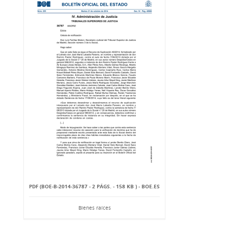
PDF (BOE-B-2014-36787 - 2 PÁGS. - 158 KB ) - BOE.ES
Bienes raíces