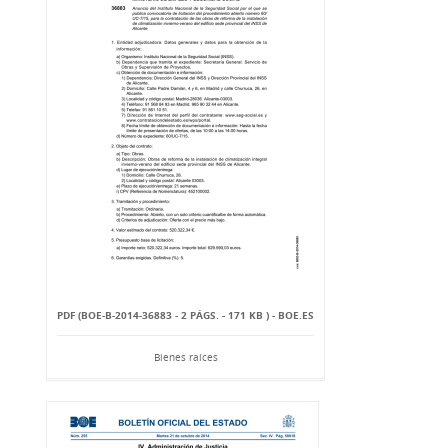
PDF (BOE-B-2014-36883 - 2 PÁGS. - 171 KB ) - BOE.ES
Bienes raíces