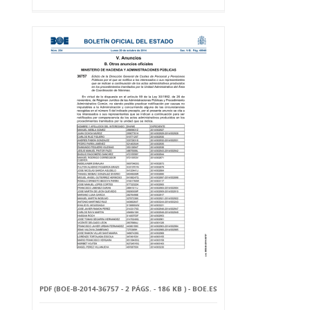
PDF (BOE-B-2014-36757 - 2 PÁGS. - 186 KB ) - BOE.ES