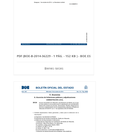
PDF (BOE-B-2014-36229 - 1 PÁG. - 152 KB ) - BOE.ES
Bienes raíces