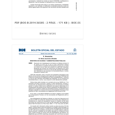
PDF (BOE-B-2014-36585 - 2 PÁGS. - 171 KB ) - BOE.ES
Bienes raíces