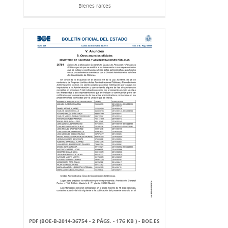
Bienes raíces
PDF (BOE-B-2014-36754 - 2 PÁGS. - 176 KB ) - BOE.ES