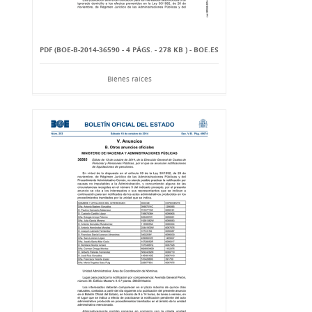
PDF (BOE-B-2014-36590 - 4 PÁGS. - 278 KB ) - BOE.ES
Bienes raíces