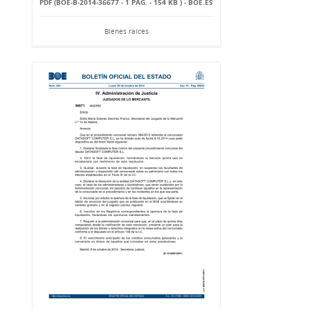
PDF (BOE-B-2014-36677 - 1 PÁG. - 154 KB ) - BOE.ES
Bienes raíces