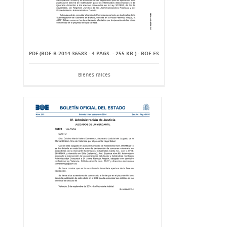
PDF (BOE-B-2014-36583 - 4 PÁGS. - 255 KB ) - BOE.ES
Bienes raíces