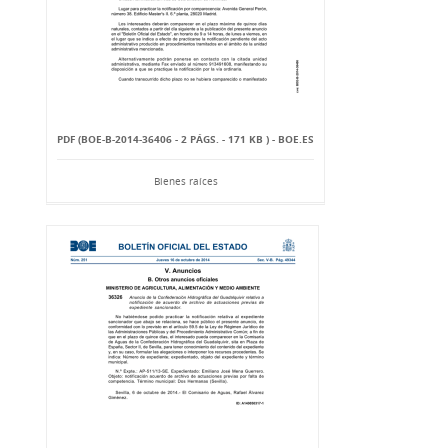
PDF (BOE-B-2014-36406 - 2 PÁGS. - 171 KB ) - BOE.ES
Bienes raíces