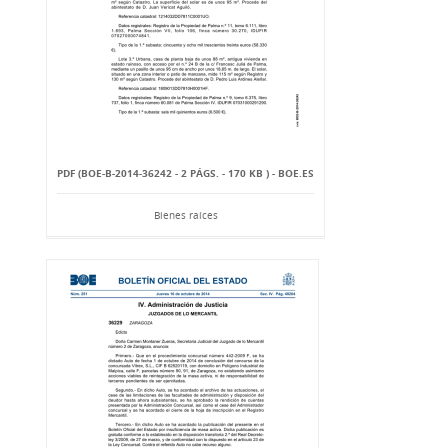
PDF (BOE-B-2014-36242 - 2 PÁGS. - 170 KB ) - BOE.ES
Bienes raíces