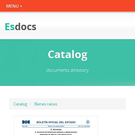
Es
docs
Catalog
documents directory
Catalog
Bienes raíces