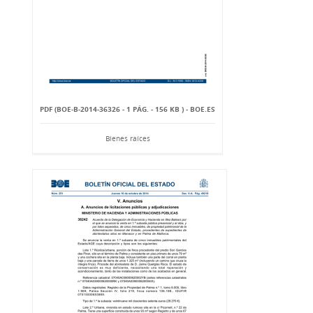
PDF (BOE-B-2014-36326 - 1 PÁG. - 156 KB ) - BOE.ES
Bienes raíces