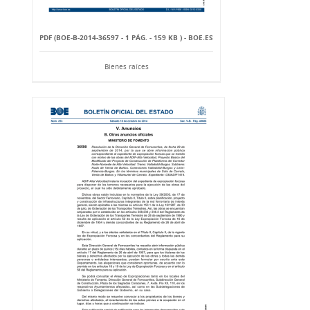
PDF (BOE-B-2014-36597 - 1 PÁG. - 159 KB ) - BOE.ES
Bienes raíces