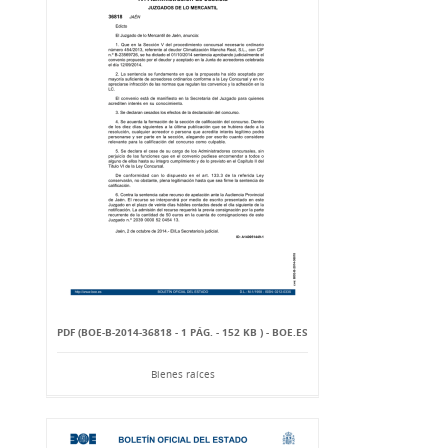
PDF (BOE-B-2014-36818 - 1 PÁG. - 152 KB ) - BOE.ES
Bienes raíces