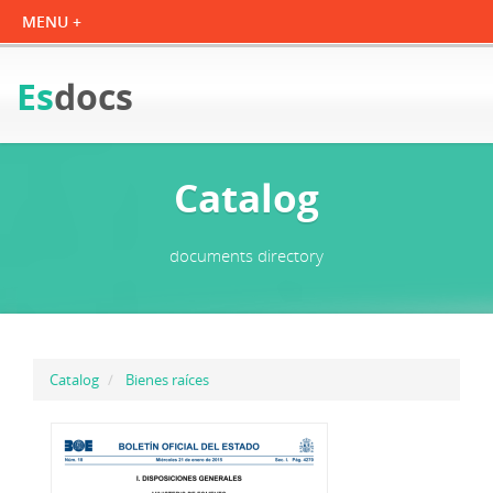
Es
docs
Catalog
documents directory
Catalog
Bienes raíces