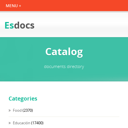
Es
docs
Catalog
documents directory
Categories
Food
(2370)
Educación
(17400)