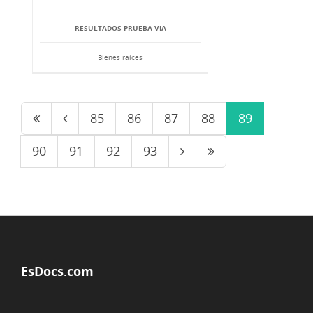
RESULTADOS PRUEBA VIA
Bienes raíces
85
86
87
88
89
90
91
92
93
EsDocs.com