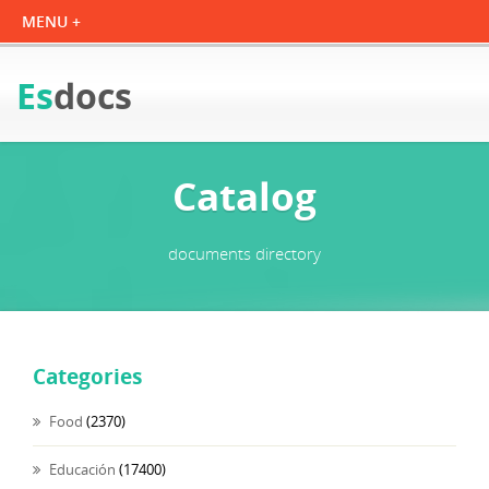
Es
docs
Catalog
documents directory
Categories
Food
(2370)
Educación
(17400)