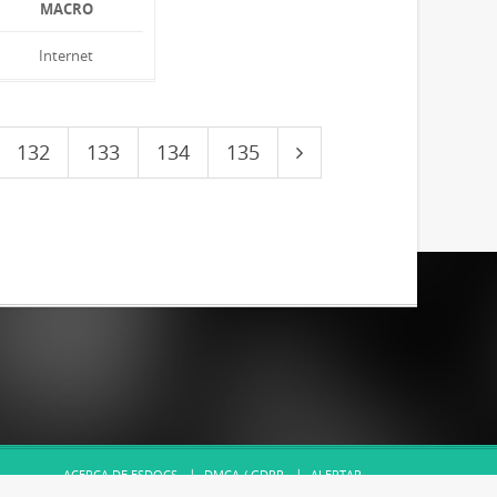
MACRO
Internet
132
133
134
135
ACERCA DE ESDOCS
DMCA / GDPR
ALERTAR